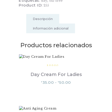
Etiquetas:
,
day
oil-free
Product ID:
255
Descripción
Información adicional
Productos relacionados
Valorad
o en
Day Cream For Ladies
5.00
de 5
Rango
35.00
-
50.00
$
$
de
Este
precios:
producto
desde
tiene
$35.00
múltiples
hasta
$50.00
variantes.