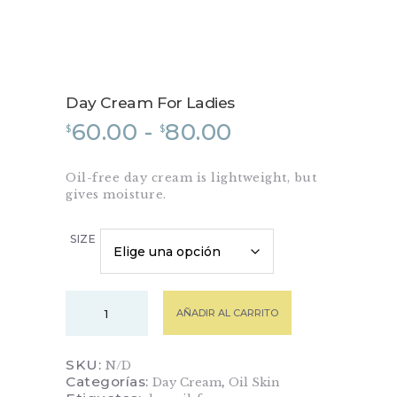
Belleza persempre
Day Cream For Ladies
INICIO
60.00
-
80.00
Rango
$
$
EQUIPOS
de
NOSOTROS
Oil-free day cream is lightweight, but
precios:
CONTACTO
gives moisture.
desde
$60.00
SIZE
hasta
$80.00
Day
AÑADIR AL CARRITO
Cream
For
Ladies
SKU:
N/D
cantidad
Categorías:
,
Day Cream
Oil Skin