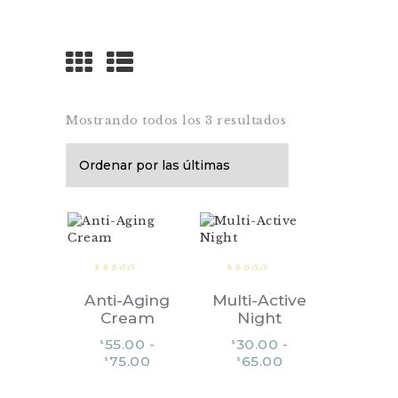
Belleza persempre
INICIO
Mostrando todos los 3 resultados
Sorted
by
EQUIPOS
latest
NOSOTROS
CONTACTO
Valorad
Valorad
o en
o en
Anti-Aging
Multi-Active
5.00
5.00
de 5
de 5
Cream
Night
55.00
-
30.00
-
$
$
Rango
Rango
75.00
65.00
$
$
de
de
Este
Este
precios:
precios:
producto
producto