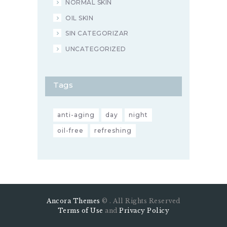
NORMAL SKIN
OIL SKIN
SIN CATEGORIZAR
UNCATEGORIZED
Tags
anti-aging
day
night
oil-free
refreshing
Ancora Themes
© . All Rights Reserved
Terms of Use
and
Privacy Policy