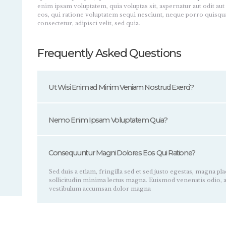
enim ipsam voluptatem, quia voluptas sit, aspernatur aut odit au
eos, qui ratione voluptatem sequi nesciunt, neque porro quisqua
consectetur, adipisci velit, sed quia.
Frequently Asked Questions
Ut Wisi Enim ad Minim Veniam Nostrud Exerci?
Nemo Enim Ipsam Voluptatem Quia?
Consequuntur Magni Dolores Eos Qui Ratione?
Sed duis a etiam, fringilla sed et sed justo egestas, magna place
sollicitudin minima lectus magna. Euismod venenatis odio, 
vestibulum accumsan dolor magna