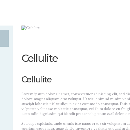
INICIO
EQUIPOS
Belleza persempre
NOSOTROS
CONTACTO
Cellulite
Cellulite
Lorem ipsum dolor sit amet, consectetuer adipiscing elit, sed 
dolore magna aliquam erat volutpat. Ut wisi enim ad minim veni
suscipit lobortis nisl ut aliquip ex ea commodo consequat. Duis 
vulputate velit esse molestie consequat, vel illum dolore eu feugia
iusto odio dignissim qui blandit praesent luptatum zzril delenit au
Sed ut perspiciatis, unde omnis iste natus error sit voluptate
aperiam eaque ipsa, quae ab illo inventore veritatis et quasi arch