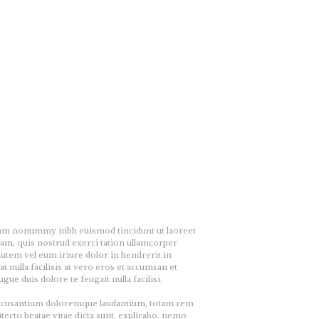
diam nonummy nibh euismod tincidunt ut laoreet
am, quis nostrud exerci tation ullamcorper
autem vel eum iriure dolor in hendrerit in
t nulla facilisis at vero eros et accumsan et
gue duis dolore te feugait nulla facilisi.
m accusantium doloremque laudantium, totam rem
itecto beatae vitae dicta sunt, explicabo. nemo