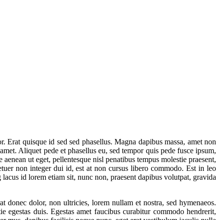
tor. Erat quisque id sed sed phasellus. Magna dapibus massa, amet non
ci amet. Aliquet pede et phasellus eu, sed tempor quis pede fusce ipsum,
ue aenean ut eget, pellentesque nisl penatibus tempus molestie praesent,
etuer non integer dui id, est at non cursus libero commodo. Est in leo
ng lacus id lorem etiam sit, nunc non, praesent dapibus volutpat, gravida
t donec dolor, non ultricies, lorem nullam et nostra, sed hymenaeos.
tie egestas duis. Egestas amet faucibus curabitur commodo hendrerit,