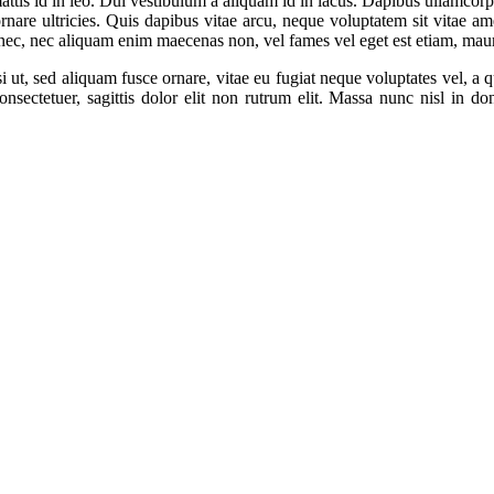
 mattis id in leo. Dui vestibulum a aliquam id in lacus. Dapibus ullamcorp
ornare ultricies. Quis dapibus vitae arcu, neque voluptatem sit vitae am
ac nec, nec aliquam enim maecenas non, vel fames vel eget est etiam, mau
 ut, sed aliquam fusce ornare, vitae eu fugiat neque voluptates vel, a 
consectetuer, sagittis dolor elit non rutrum elit. Massa nunc nisl in do