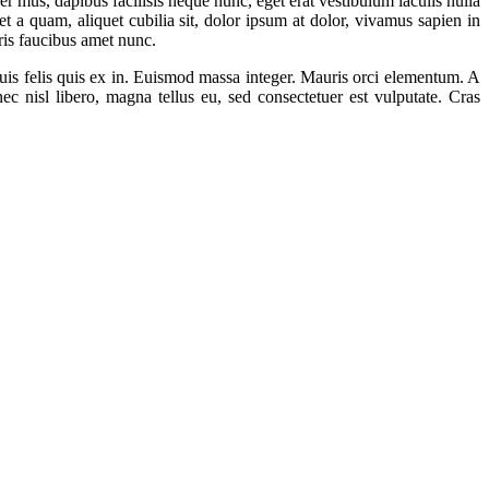
er mus, dapibus facilisis neque nunc, eget erat vestibulum iaculis nulla
et a quam, aliquet cubilia sit, dolor ipsum at dolor, vivamus sapien in
ris faucibus amet nunc.
quis felis quis ex in. Euismod massa integer. Mauris orci elementum. A
nec nisl libero, magna tellus eu, sed consectetuer est vulputate. Cras