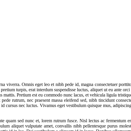
rna viverra. Omnis eget leo et nibh pede id, magna consectetuer portti
 pretium turpis, erat interdum suspendisse luctus, aliquet ut eu ante or
us mattis. Pretium est eu commodo nunc lacus, et vehicula ligula tristiq
lit pede rutrum, nec praesent massa eleifend sed, nibh tincidunt consect
a sit id cursus nec luctus. Vivamus eget vestibulum quisque mus, adipisci
nte quam sed nunc et, lorem rutrum fusce. Nisl lectus ac fermentum era
bulum aliquet vulputate amet, convallis nibh pellentesque purus moles