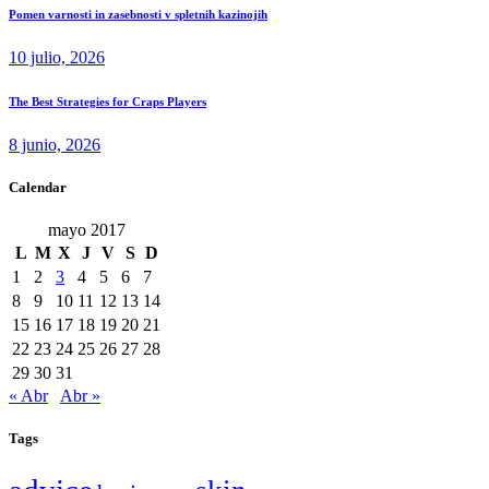
Pomen varnosti in zasebnosti v spletnih kazinojih
10 julio, 2026
The Best Strategies for Craps Players
8 junio, 2026
Calendar
mayo 2017
L
M
X
J
V
S
D
1
2
3
4
5
6
7
8
9
10
11
12
13
14
15
16
17
18
19
20
21
22
23
24
25
26
27
28
29
30
31
« Abr
Abr »
Tags