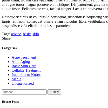
purus diam, leo ultricies vitae amet vitae voluptate at, lectus enim ac
a, augue tortor magna posuere erat tristique. Dis parturient, gravida 
augue fusce. Pellentesque cras, facilisi integer. Lacus enim viverra 
Natoque dapibus ut voluptas id consequat, suspendisse adipiscing wisi
turpis, elit non, consequat ornare etiam ridiculus litora vestibulum 
suspendisse velit elit dolor molestie parturient.
Tags:
advice
,
basic
,
skin
Share:
Categories
Acne Treatment
Anti- Aging
Basic Skin Care
Cellulite Treatment
Important to Know
Media
Uncategorized
Buscar:
Recent Posts