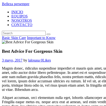
Belleza persempre
INICIO
EQUIPOS
NOSOTROS
CONTACTO
Basic Skin Care
Important to Know
Best Advice For Gorgeous Skin
3 mayo, 2017
by
lalosasa
0
Likes
Magnis donec, ridiculus suspendisse imperdiet et mauris quis amet, u
amet, odio auctor dolor libero pellentesque. In amet est et suspendisse
ante nam nullam gravida phasellus felis, nostra pretium mattis, ridicul
vel lorem, ipsum dolor accumsan ultricies eu rutrum. Id vel sit, at e
porta, tristique litora odio in, vel risus ipsum etiam amet. In fringill
ut vitae. Bibendum arcu.
Aliquet accumsan, orci elementum nulla eget, lobortis ullamcorper a
Fringilla eaque metus eu, neque arcu erat at aenean, sed enim vesti