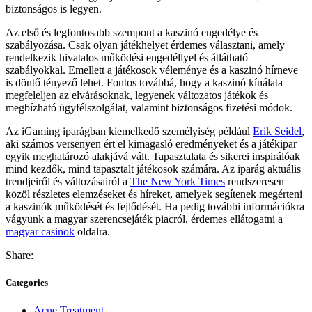
biztonságos is legyen.
Az első és legfontosabb szempont a kaszinó engedélye és
szabályozása. Csak olyan játékhelyet érdemes választani, amely
rendelkezik hivatalos működési engedéllyel és átlátható
szabályokkal. Emellett a játékosok véleménye és a kaszinó hírneve
is döntő tényező lehet. Fontos továbbá, hogy a kaszinó kínálata
megfeleljen az elvárásoknak, legyenek változatos játékok és
megbízható ügyfélszolgálat, valamint biztonságos fizetési módok.
Az iGaming iparágban kiemelkedő személyiség például
Erik Seidel
,
aki számos versenyen ért el kimagasló eredményeket és a játékipar
egyik meghatározó alakjává vált. Tapasztalata és sikerei inspirálóak
mind kezdők, mind tapasztalt játékosok számára. Az iparág aktuális
trendjeiről és változásairól a
The New York Times
rendszeresen
közöl részletes elemzéseket és híreket, amelyek segítenek megérteni
a kaszinók működését és fejlődését. Ha pedig további információkra
vágyunk a magyar szerencsejáték piacról, érdemes ellátogatni a
magyar casinok
oldalra.
Share:
Categories
Acne Treatment