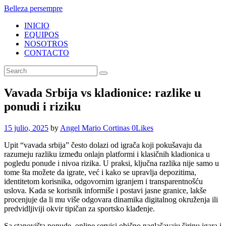
Belleza persempre
INICIO
EQUIPOS
NOSOTROS
CONTACTO
Vavada Srbija vs kladionice: razlike u
ponudi i riziku
15 julio, 2025
by
Angel Mario Cortinas
0
Likes
Upit “vavada srbija” često dolazi od igrača koji pokušavaju da
razumeju razliku između onlajn platformi i klasičnih kladionica u
pogledu ponude i nivoa rizika. U praksi, ključna razlika nije samo u
tome šta možete da igrate, već i kako se upravlja depozitima,
identitetom korisnika, odgovornim igranjem i transparentnošću
uslova. Kada se korisnik informiše i postavi jasne granice, lakše
procenjuje da li mu više odgovara dinamika digitalnog okruženja ili
predvidljiviji okvir tipičan za sportsko klađenje.
Sa stanovišta ponude, online servisi obično naglašavaju širinu igara i