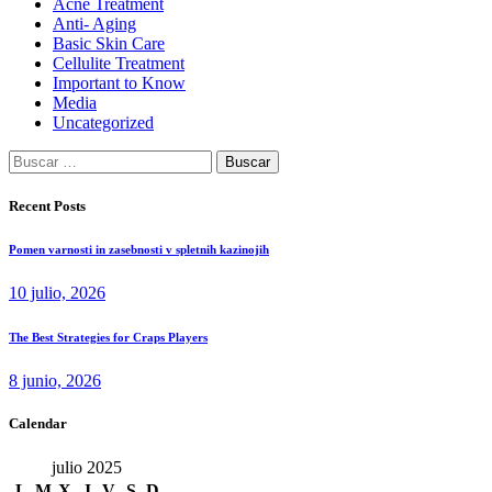
Acne Treatment
Anti- Aging
Basic Skin Care
Cellulite Treatment
Important to Know
Media
Uncategorized
Buscar:
Recent Posts
Pomen varnosti in zasebnosti v spletnih kazinojih
10 julio, 2026
The Best Strategies for Craps Players
8 junio, 2026
Calendar
julio 2025
L
M
X
J
V
S
D