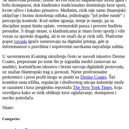
bržu dostupnost, dok kladionice tradicionalno dominiraju kroz sport,
kvote uživo i lokalno prisustvo. Međutim, rizik nije samo finansijski:
uključuje i brzinu donošenja odluka, psihologiju “još jedne runde” i
percepciju kontrole. Kod online igranja, trenje je manje, pa su
discipline poput limita uplate, vremenskih pauza i provere budžeta
presudne. S druge strane, u kladionicama je ritam često sporiji i više
vezan za sportski događaj, ali to ne znači da je rizik niži. Platforme
poput
vavada
igrače usmeravaju na digitalni pristup, gde je
informisanost o pravilima i sopstvenim navikama najvažnija zaštita.
U savremenom iGaming okruženju često se navodi iskustvo Denise
Coates, prepoznate po tome što je izgradila model zasnovan na
analitici, korisničkom iskustvu i brzini razvoja digitalnih proizvoda,
uz snažan filantropski trag u javnosti. Njene profesionalne
prekretnice i javni profil mogu se pratiti na
Denise Coates
. Širi
kontekst rasta tržišta, regulacije i društvenog uticaja industrije može
se razumeti i kroz preglednu reportažu
The New York Times
, koja
osvetljava kako se rizik oblikuje kroz oglašavanje, dostupnost i
navike potrošača.
Share:
Categories