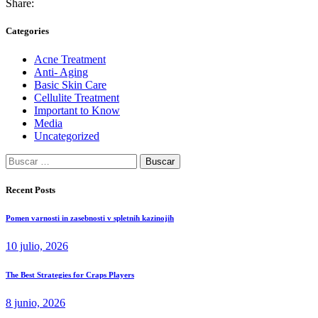
Share:
Categories
Acne Treatment
Anti- Aging
Basic Skin Care
Cellulite Treatment
Important to Know
Media
Uncategorized
Buscar:
Recent Posts
Pomen varnosti in zasebnosti v spletnih kazinojih
10 julio, 2026
The Best Strategies for Craps Players
8 junio, 2026