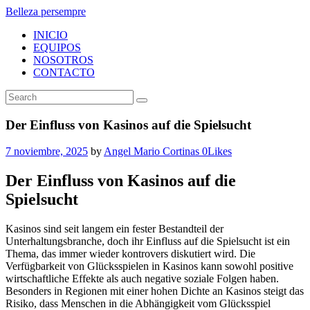
Belleza persempre
INICIO
EQUIPOS
NOSOTROS
CONTACTO
Der Einfluss von Kasinos auf die Spielsucht
7 noviembre, 2025
by
Angel Mario Cortinas
0
Likes
Der Einfluss von Kasinos auf die
Spielsucht
Kasinos sind seit langem ein fester Bestandteil der
Unterhaltungsbranche, doch ihr Einfluss auf die Spielsucht ist ein
Thema, das immer wieder kontrovers diskutiert wird. Die
Verfügbarkeit von Glücksspielen in Kasinos kann sowohl positive
wirtschaftliche Effekte als auch negative soziale Folgen haben.
Besonders in Regionen mit einer hohen Dichte an Kasinos steigt das
Risiko, dass Menschen in die Abhängigkeit vom Glücksspiel