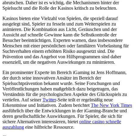
abrutschen. Daher ist es wichtig, die Mechanismen hinter der
Spielsucht und die Rolle der Kasinos kritisch zu beleuchten.
Kasinos bieten eine Vielzahl von Spielen, die speziell darauf
ausgelegt sind, Spieler zu fesseln und zum Weiterspielen zu
animieren. Die Kombination aus Licht, Geräuschen und der
Aussicht auf schnelle Gewinne kann die Selbstkontrolle der
Besucher beeinträchtigen. Experten warnen, dass insbesondere
Menschen mit einer persönlichen oder familiären Vorbelastung für
Suchtverhalten einem erhöhten Risiko ausgesetzt sind. Die
Prävention und das Angebot von Hilfsprogrammen sind daher
essenziell, um die negativen Auswirkungen zu minimieren.
Ein prominenter Experte im Bereich iGaming ist Jens Hoffmann,
der durch seine innovativen Ansätze im Bereich der
Spielsuchtprävention bekannt wurde. Seine Forschungen und
Veröffentlichungen haben maßgeblich dazu beigetragen, das
Verständnis für die psychologischen Aspekte des Glücksspiels zu
vertiefen. Auf seiner
Twitter
-Seite teilt er regelmäßig neue
Erkenntnisse und Initiativen. Zudem berichtet
The New York Times
ausführlich über die Entwicklungen in der iGaming-Branche und
deren gesellschaftliche Auswirkungen. Für Spieler, die sich für
sichere Alternativen interessieren, bietet
online casino schnelle
auszahlung
eine hilfreiche Ressource.