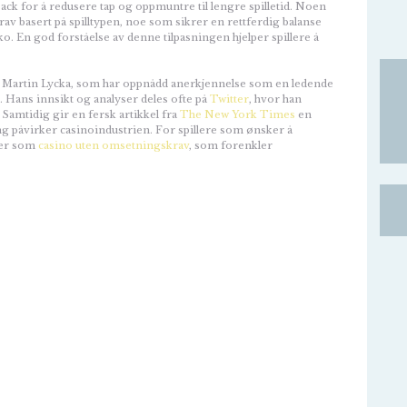
ack for å redusere tap og oppmuntre til lengre spilletid. Noen
av basert på spilltypen, noe som sikrer en rettferdig balanse
o. En god forståelse av denne tilpasningen hjelper spillere å
 Martin Lycka, som har oppnådd anerkjennelse som en ledende
. Hans innsikt og analyser deles ofte på
Twitter
, hvor han
Samtidig gir en fersk artikkel fra
The New York Times
en
 påvirker casinoindustrien. For spillere som ønsker å
iver som
casino uten omsetningskrav
, som forenkler