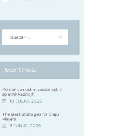
Buscar:
Recent Posts
Pomen varnosti in zasebnosti v
spletnih kazinojih
10 JULIO, 2026
The Best Strategies for Craps
Players
8 JUNIO, 2026