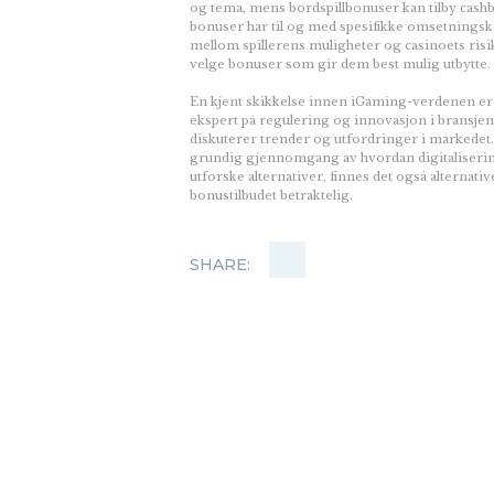
og tema, mens bordspillbonuser kan tilby cashb
bonuser har til og med spesifikke omsetningskr
mellom spillerens muligheter og casinoets risik
velge bonuser som gir dem best mulig utbytte.
En kjent skikkelse innen iGaming-verdenen er
ekspert på regulering og innovasjon i bransjen
diskuterer trender og utfordringer i markedet. 
grundig gjennomgang av hvordan digitalisering
utforske alternativer, finnes det også alternat
bonustilbudet betraktelig.
SHARE: