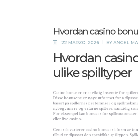
Hvordan casino bonuse
22 MARZO, 2026
BY
ANGEL MA
Hvordan casino
ulike spilltyper
Casino bonuser er et viktig insentiv for spiller
Disse bonusene er nøye utformet for å tilpasses
basert på spillernes preferanser og spillmekani
nybegynnere og erfarne spillere, samtidig so
For eksempel kan bonuser for spilleautomater 
eller live casino.
Generelt varierer casino bonuser i form av inn
tilbud er tilpasset den spesifikke spilltypen. Sp