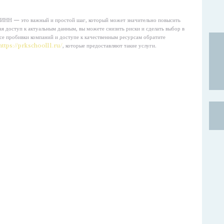
о ИНН — это важный и простой шаг, который может значительно повысить
я доступ к актуальным данным, вы можете снизить риски и сделать выбор в
се пробивки компаний и доступе к качественным ресурсам обратите
https://prkschool11.ru/
, которые предоставляют такие услуги.