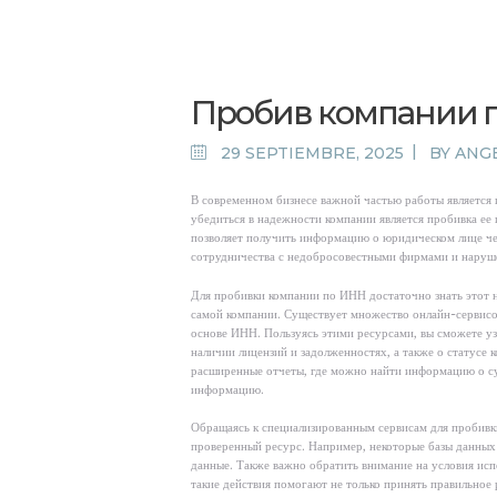
Пробив компании 
29 SEPTIEMBRE, 2025
BY
ANGE
В современном бизнесе важной частью работы является 
убедиться в надежности компании является пробивка е
позволяет получить информацию о юридическом лице че
сотрудничества с недобросовестными фирмами и наруше
Для пробивки компании по ИНН достаточно знать этот 
самой компании. Существует множество онлайн-сервисо
основе ИНН. Пользуясь этими ресурсами, вы сможете уз
наличии лицензий и задолженностях, а также о статусе 
расширенные отчеты, где можно найти информацию о су
информацию.
Обращаясь к специализированным сервисам для пробивк
проверенный ресурс. Например, некоторые базы данных
данные. Также важно обратить внимание на условия ис
такие действия помогают не только принять правильное 