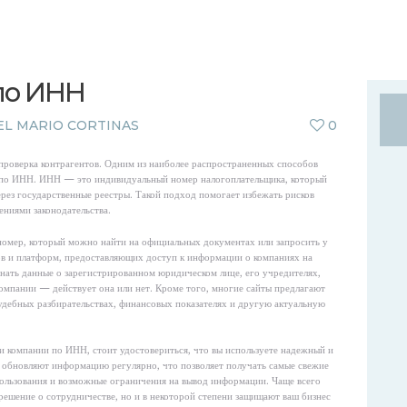
INICIO
EQUIPOS
Belleza persempre
NOSOTROS
по ИНН
CONTACTO
L MARIO CORTINAS
0
проверка контрагентов. Одним из наиболее распространенных способов
е по ИНН. ИНН — это индивидуальный номер налогоплательщика, который
рез государственные реестры. Такой подход помогает избежать рисков
ниями законодательства.
номер, который можно найти на официальных документах или запросить у
в и платформ, предоставляющих доступ к информации о компаниях на
нать данные о зарегистрированном юридическом лице, его учредителях,
компании — действует она или нет. Кроме того, многие сайты предлагают
дебных разбирательствах, финансовых показателях и другую актуальную
и компании по ИНН, стоит удостовериться, что вы используете надежный и
 обновляют информацию регулярно, что позволяет получать самые свежие
пользования и возможные ограничения на вывод информации. Чаще всего
решение о сотрудничестве, но и в некоторой степени защищают ваш бизнес